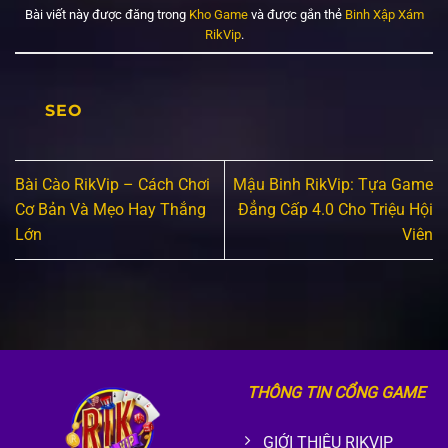
Bài viết này được đăng trong
Kho Game
và được gắn thẻ
Binh Xập Xám
RikVip
.
SEO
Bài Cào RikVip – Cách Chơi
Mậu Binh RikVip: Tựa Game
Cơ Bản Và Mẹo Hay Thắng
Đẳng Cấp 4.0 Cho Triệu Hội
Lớn
Viên
THÔNG TIN CỔNG GAME
GIỚI THIỆU RIKVIP