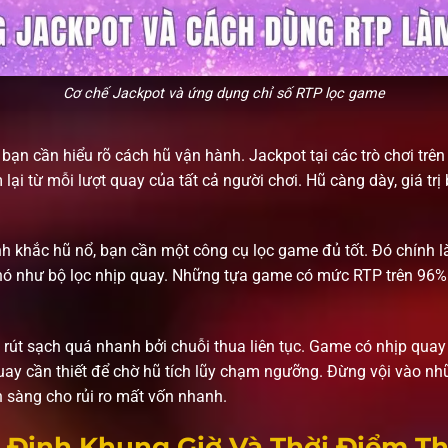
Cơ chế Jackpot và ứng dụng chỉ số RTP lọc game
 bạn cần hiểu rõ cách hũ vận hành. Jackpot tại các trò chơi trên
lại từ mỗi lượt quay của tất cả người chơi. Hũ càng dày, giá tr
h khắc hũ nổ, bạn cần một công cụ lọc game đủ tốt. Đó chính l
 nó như bộ lọc nhịp quay. Những tựa game có mức RTP trên 96% 
rút sạch quá nhanh bởi chuỗi thua liên tục. Game có nhịp quay
t quay cần thiết để chờ hũ tích lũy chạm ngưỡng. Đừng vội vào 
 sàng cho rủi ro mất vốn nhanh.
c Định Khung Giờ Và Thời Điểm T