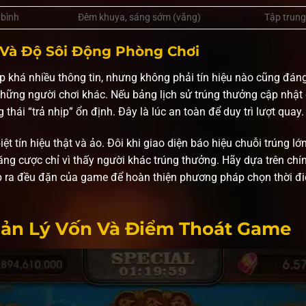
 bình
Đêm khuya, sáng sớm (vắng)
Tập trung
 Và Độ Sôi Động Phòng Chơi
 khá nhiều thông tin, nhưng không phải tín hiệu nào cũng đáng 
 những người chơi khác. Nếu bảng lịch sử trúng thưởng cập nhậ
 thái “trả nhịp” ổn định. Đây là lúc an toàn để duy trì lượt quay.
ệt tín hiệu thật và ảo. Đôi khi giao diện báo hiệu chuỗi trúng lớn
tăng cược chỉ vì thấy người khác trúng thưởng. Hãy dựa trên ch
ịp ra đều đặn của game để hoàn thiện phương pháp chọn thời đ
uản Lý Vốn Và Điểm Thoát Game