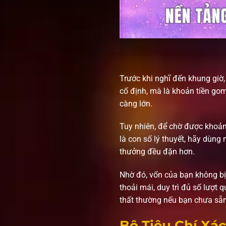
Trước khi nghĩ đến khung giờ,
cố định, mà là khoản tiền gom 
càng lớn.
Tuy nhiên, để chờ được khoản
là con số lý thuyết, hãy dùng
thưởng đều đặn hơn.
Nhờ đó, vốn của bạn không bị 
thoải mái, duy trì đủ số lượ
thất thường nếu bạn chưa sẵn
Bộ Tiêu Chí Xá