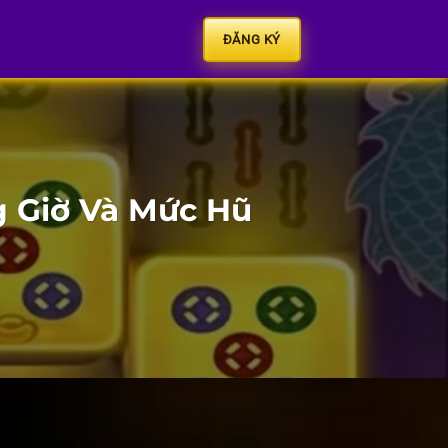
ĐĂNG KÝ
g Giờ Và Mức Hũ