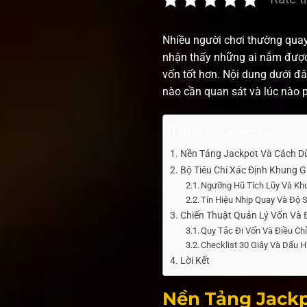
Nhiều người chơi thường quay
nhận thấy những ai nắm được 
vốn tốt hơn. Nội dung dưới đây
nào cần quan sát và lúc nào 
Table of Contents
Nền Tảng Jackpot Và Cách D
Bộ Tiêu Chí Xác Định Khung G
Ngưỡng Hũ Tích Lũy Và Kh
Tín Hiệu Nhịp Quay Và Độ 
Chiến Thuật Quản Lý Vốn Và
Quy Tắc Đi Vốn Và Điều C
Checklist 30 Giây Và Dấu 
Lời Kết
Nền Tảng Jack