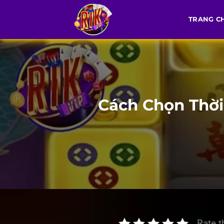
Bỏ
qua
TRANG C
nội
dung
Cách Chọn Thời
Rate t