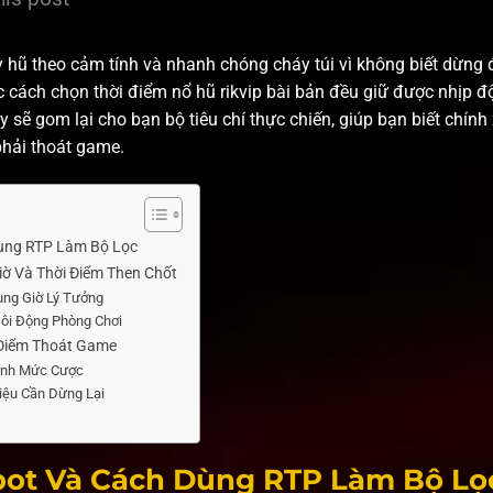
 hũ theo cảm tính và nhanh chóng cháy túi vì không biết dừng 
cách chọn thời điểm nổ hũ rikvip bài bản đều giữ được nhịp độ
 sẽ gom lại cho bạn bộ tiêu chí thực chiến, giúp bạn biết chính 
phải thoát game.
ùng RTP Làm Bộ Lọc
iờ Và Thời Điểm Then Chốt
ung Giờ Lý Tưởng
Sôi Động Phòng Chơi
 Điểm Thoát Game
hỉnh Mức Cược
Hiệu Cần Dừng Lại
pot Và Cách Dùng RTP Làm Bộ Lọ