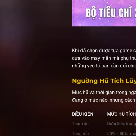
Khi đã chọn được tựa game có
dựa vào may mắn mà phụ thuộc
những yếu tố bạn cần đối chiế
Ngưỡng Hũ Tích Lũy
Mức hũ và thời gian trong ngà
đang ở mức nào, nhưng cách tố
ĐIỀU KIỆN
MỨC HŨ TÍCH
Thăm dò
Dưới 50% trung
Tăng tốc
50% – 80% trun