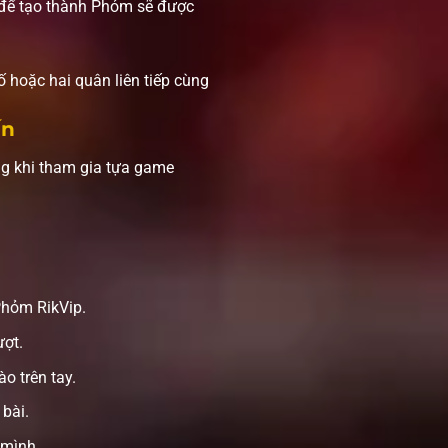
c để tạo thành Phỏm sẽ được
 hoặc hai quân liên tiếp cùng
ến
g khi tham gia tựa game
Phỏm RikVip.
ượt.
o trên tay.
 bài.
 mình.