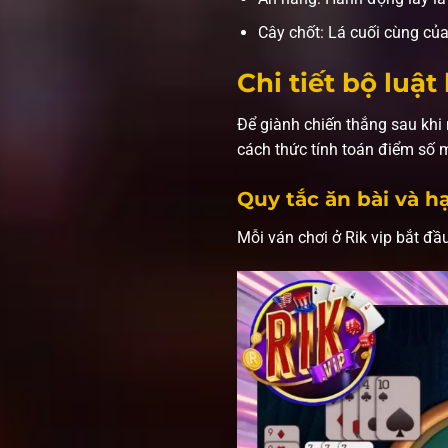
Cây chốt: Lá cuối cùng của
Chi tiết bộ luậ
Để giành chiến thắng sau khi 
cách thức tính toán điểm số m
Quy tắc ăn bài và 
Mỗi ván chơi ở Rik vip bắt đầu