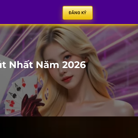
ĐĂNG KÝ
Hút Nhất Năm 2026