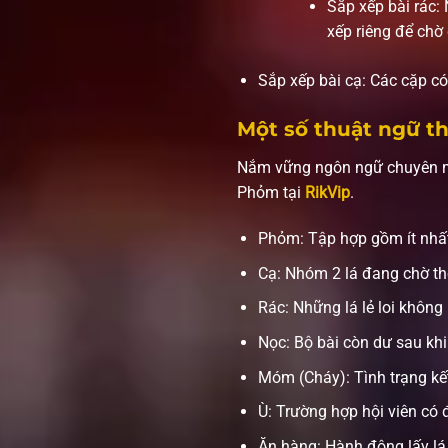
Sắp xếp bài rác:
xếp riêng để chờ
Sắp xếp bài cạ: Các cặp có
Một số thuật ngữ t
Nắm vững ngôn ngữ chuyên mô
Phỏm tại
RikVip
.
Phỏm: Tập hợp gồm ít nhất 3
Cạ: Nhóm 2 lá đang chờ th
Rác: Những lá lẻ loi khôn
Nọc: Bộ bài còn dư sau khi
Móm (Cháy): Tình trạng kế
Ù: Trường hợp hội viên có 
Ăn hàng: Hành động lấy lá