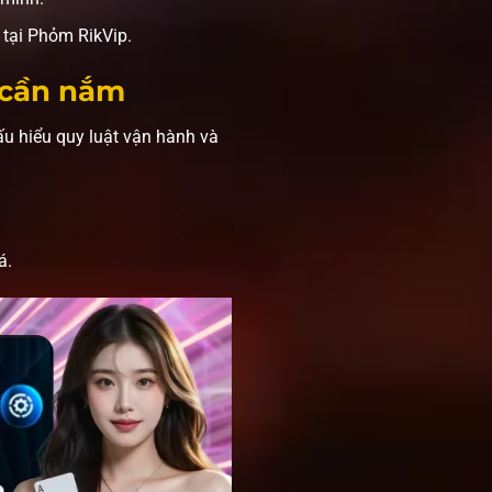
 tại Phỏm RikVip.
i cần nắm
ấu hiểu quy luật vận hành và
á.