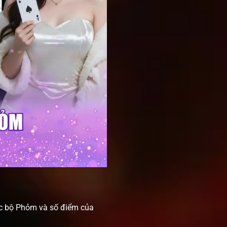
các bộ Phỏm và số điểm của