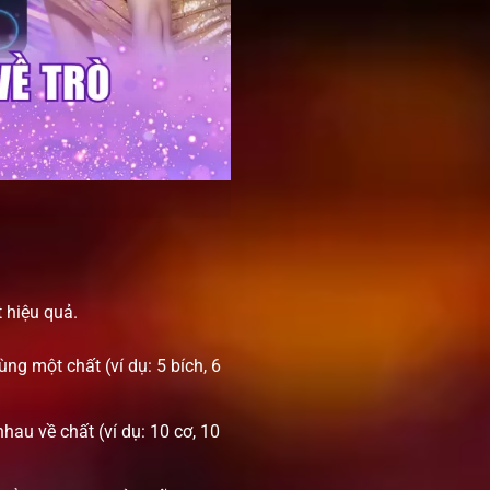
t hiệu quả.
ùng một chất (ví dụ: 5 bích, 6
au về chất (ví dụ: 10 cơ, 10