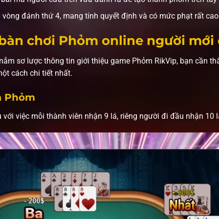
 vòng đánh thứ 4, mang tính quyết định và có mức phạt rất cao
t bàn chơi Phỏm online người mớ
nắm sơ lược thông tin giới thiệu game Phỏm RikVip, bạn cần th
ột cách chi tiết nhất.
hạ Phỏm
 với việc mỗi thành viên nhận 9 lá, riêng người đi đầu nhận 10 l