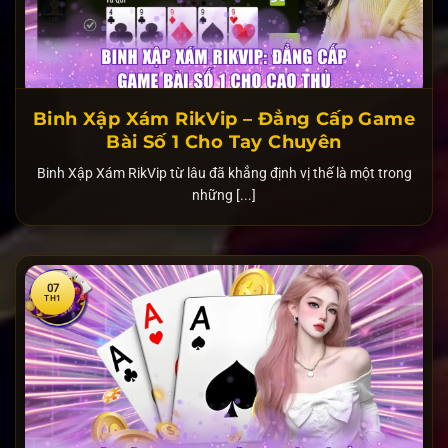
Binh Xập Xám RikVip – Đẳng Cấp Game
Bài Số 1 Cho Tay Chuyên
Binh Xập Xám RikVip từ lâu đã khẳng định vị thế là một trong
những [...]
07
TH1