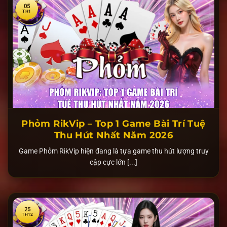
05
TH1
Phỏm RikVip – Top 1 Game Bài Trí Tuệ
Thu Hút Nhất Năm 2026
Game Phỏm RikVip hiện đang là tựa game thu hút lượng truy
cập cực lớn [...]
25
TH12