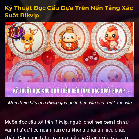
Kỹ Thuật Đọc Cầu Dựa Trên Nền Tảng Xác
Suất Rikvip
Mẹo đánh bầu cua Rikvip qua phân tích xác suất mặt xúc xắc
Muốn đọc cầu tốt trên Rikvip, người chơi nên xem lịch sử
ván như dữ liệu ngắn hạn chứ không phải tín hiệu chắc
chắn. Cách hợp lý là lấy xác suất của 3 viên xúc xắc làm