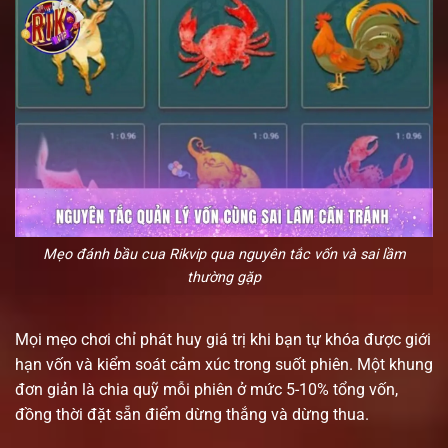
Mẹo đánh bầu cua Rikvip qua nguyên tắc vốn và sai lầm
thường gặp
Mọi mẹo chơi chỉ phát huy giá trị khi bạn tự khóa được giới
hạn vốn và kiểm soát cảm xúc trong suốt phiên. Một khung
đơn giản là chia quỹ mỗi phiên ở mức 5-10% tổng vốn,
đồng thời đặt sẵn điểm dừng thắng và dừng thua.