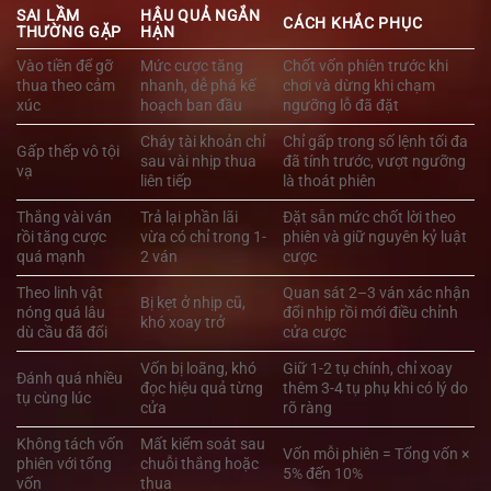
SAI LẦM
HẬU QUẢ NGẮN
CÁCH KHẮC PHỤC
THƯỜNG GẶP
HẠN
Vào tiền để gỡ
Mức cược tăng
Chốt vốn phiên trước khi
thua theo cảm
nhanh, dễ phá kế
chơi và dừng khi chạm
xúc
hoạch ban đầu
ngưỡng lỗ đã đặt
Cháy tài khoản chỉ
Chỉ gấp trong số lệnh tối đa
Gấp thếp vô tội
sau vài nhịp thua
đã tính trước, vượt ngưỡng
vạ
liên tiếp
là thoát phiên
Thắng vài ván
Trả lại phần lãi
Đặt sẵn mức chốt lời theo
rồi tăng cược
vừa có chỉ trong 1-
phiên và giữ nguyên kỷ luật
quá mạnh
2 ván
cược
Theo linh vật
Quan sát 2–3 ván xác nhận
Bị kẹt ở nhịp cũ,
nóng quá lâu
đổi nhịp rồi mới điều chỉnh
khó xoay trở
dù cầu đã đổi
cửa cược
Vốn bị loãng, khó
Giữ 1-2 tụ chính, chỉ xoay
Đánh quá nhiều
đọc hiệu quả từng
thêm 3-4 tụ phụ khi có lý do
tụ cùng lúc
cửa
rõ ràng
Không tách vốn
Mất kiểm soát sau
Vốn mỗi phiên = Tổng vốn ×
phiên với tổng
chuỗi thắng hoặc
5% đến 10%
vốn
thua