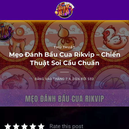
Bỏ
qua
nội
dung
THỦ THUẬT
Mẹo Đánh Bầu Cua Rikvip – Chiến
Thuật Soi Cầu Chuẩn
ĐĂNG VÀO
THÁNG 7 8, 2026
BỞI
SEO
Rate this post