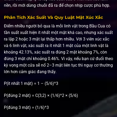
nền, rồi mới dùng chuỗi đã ra để chọn nhịp cược phù hợp.
Phân Tích Xác Suất Và Quy Luật Mặt Xúc Xắc
Điểm nhiều người bỏ qua là mỗi linh vật trong Bầu Cua có
tần suất xuất hiện ít nhất một mặt khá cao, nhưng xác suất
ra lặp 2 hoặc 3 mặt lại thấp hơn nhiều. Với 3 viên xúc xắc
và 6 linh vật, xác suất ra ít nhất 1 mặt của một linh vật là
khoảng 42.13%, xác suất ra đúng 2 mặt khoảng 7%, còn
đúng 3 mặt chỉ khoảng 0.46%. Vì vậy, nếu bạn cứ đuổi theo
kỳ vọng một cửa sẽ nổ 2–3 mặt liên tục thì nguy cơ thường
lớn hơn cảm giác đang thấy.
P(ít nhất 1 mặt) = 1 – (5/6)^3
P(đúng 2 mặt) = C(3,2) × (1/6)^2 × (5/6)
P(đúng 3 mặt) = (1/6)^3