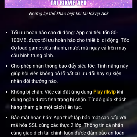
Những lợi thế khác biệt khi tải Rikvip Apk
Tối ưu hoàn hảo cho di động: App chi tiêu tốn 80-
100MB, được tối ưu hoàn hảo cho thiết bị di động. Tốc
độ load game siêu nhanh, mượt mà ngay cả trên máy
cấu hình trung bình.
Cho phép nhận thông báo đẩy siêu tốc: Tính năng này
giúp hội viên không bỏ lỡ bất cứ ưu đãi hay sự kiện
nhân đôi thưởng nào.
Không bị chặn: Việc cài đặt ứng dụng
Play rikvip
khi
dùng ngăn được tình trạng bị chặn. Từ đó giúp khách
hàng tham gia một cách liên tục.
Bảo mật hoàn hảo: App thiết lập bảo mật cao cấp với
mã hóa SSL cùng xác thực 2 lớp. Thông tin cá nhân
cùng giao dịch tài chính luôn được đảm bảo an toàn