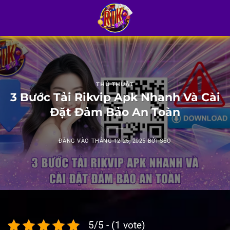
Bỏ
qua
nội
dung
THỦ THUẬT
3 Bước Tải Rikvip Apk Nhanh Và Cài
Đặt Đảm Bảo An Toàn
ĐĂNG VÀO
THÁNG 12 25, 2025
BỞI
SEO
5/5 - (1 vote)