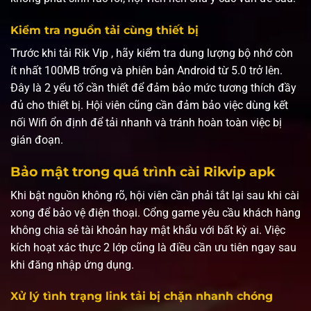
Kiểm tra nguồn tải cùng thiết bị
Trước khi tải Rik Vip , hãy kiểm tra dung lượng bộ nhớ còn
ít nhất 100MB trống và phiên bản Android từ 5.0 trở lên.
Đây là 2 yếu tố cần thiết để đảm bảo mức tương thích đầy
đủ cho thiết bị. Hội viên cũng cần đảm bảo việc dùng kết
nối Wifi ổn định để tải nhanh và tránh hoàn toàn việc bị
gián đoạn.
Bảo mật trong quá trình cài Rikvip apk
Khi bật nguồn không rõ, hội viên cần phải tắt lại sau khi cài
xong để bảo vệ điện thoại. Cổng game yêu cầu khách hàng
không chia sẻ tài khoản hay mật khẩu với bất kỳ ai. Việc
kích hoạt xác thực 2 lớp cũng là điều cần ưu tiên ngay sau
khi đăng nhập ứng dụng.
Xử lý tình trạng link tải bị chặn nhanh chóng